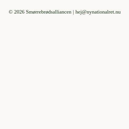
©
2026 Smørrebrødsalliancen | hej@nynationalret.nu