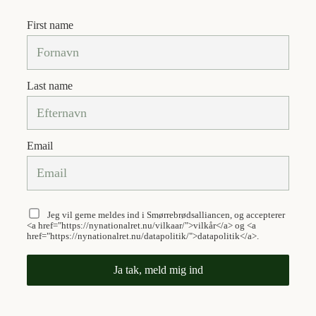
Spring
First name
til
indhold
Last name
Email
Jeg vil gerne meldes ind i Smørrebrødsalliancen, og accepterer
<a href="https://nynationalret.nu/vilkaar/">vilkår</a> og <a
href="https://nynationalret.nu/datapolitik/">datapolitik</a>.