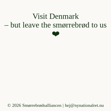
Spring
til
Visit Denmark
indhold
– but leave the smørrebrød to us
❤️
©
2026 Smørrebrødsalliancen | hej@nynationalret.nu